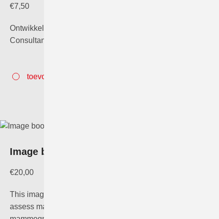
€
7,50
Ontwikkeld door Cary van Landsveld-Verhoeven, Sr.
Consultant Radiographer LRCB.
toevoegen aan winkelwagen
Image book “Focussing on improvement”
€
20,00
This image book can be used as a guide and tool to
assess mammograms, for all professionals involved in
mammography.…