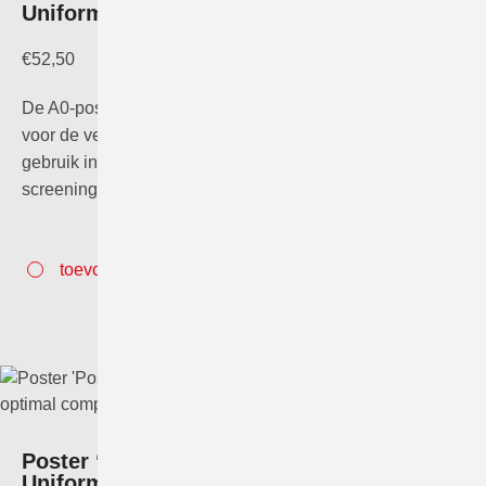
Uniformiteit voor de vergelijkbaarheid’
€
52,50
De A0-poster “Insteltechniek mammografie: Uniformiteit
voor de vergelijkbaarheid” is speciaal samengesteld voor
gebruik in de mammografiekamer. Een
screeningslaborant kan de…
toevoegen aan winkelwagen
Poster ‘Positioning in Mammography:
Uniformity to achieve optimal