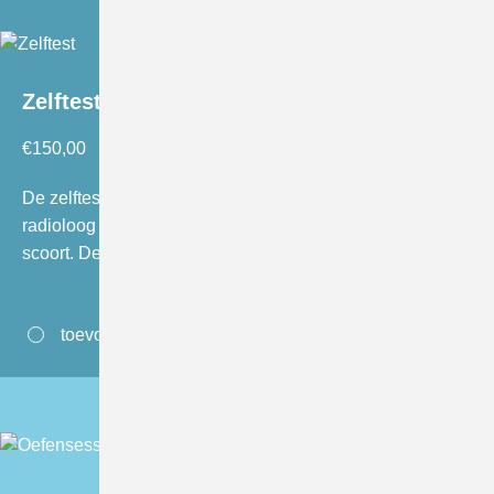
Zelftest
€
150,00
De zelftest bestaat uit een set van 60 casussen die de
radioloog individueel op een werkstation bekijkt en
scoort. De…
toevoegen aan winkelwagen