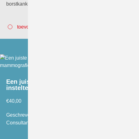
borstkankerscreening. Je doet praktijkervaring…
toevoegen aan winkelwagen
Een juiste instelling; Handleiding
insteltechniek mammografie
€
40,00
Geschreven door Cary van Landsveld-Verhoeven, Sr.
Consultant Radiographer LRCB. ISBN: 9789082107906