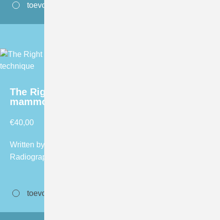
toevoegen aan winkelwagen
The Right Focus; Manual on
mammography positioning technique
€
40,00
Written by Cary van Landsveld-Verhoeven, Sr. Consultant
Radiographer LRCB. ISBN: 9789082107913
toevoegen aan winkelwagen