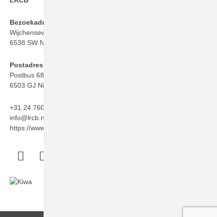
LRCB
Bezoekadres
Wijchenseweg 101
6538 SW Nijmegen
Postadres
Postbus 6873
6503 GJ Nijmegen
+31 24 760 06 50
info@lrcb.nl
https://www.lrcb.nl