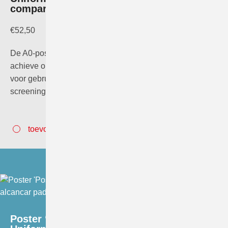
comparability’
€
52,50
De A0-poster “Positioning in Mammography: Uniformity to
achieve optimal comparability” is speciaal samengesteld
voor gebruik in de mammografiekamer. Een
screeningslaborant…
toevoegen aan winkelwagen
Poster ‘Posicionamento em Mamografia: