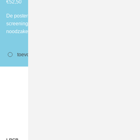
€
52,50
De poster maakt inzichtelijk hoe de Nederlandse
screening is georganiseerd en welke voorwaarden
noodzakelijk zijn om het bevolkingsonderzoek tot een…
toevoegen aan winkelwagen