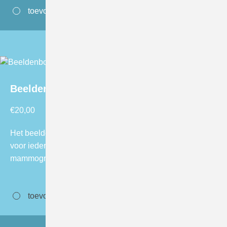
toevoegen aan winkelwagen
Beeldenboek ‘Oog voor verbetering’
€
20,00
Het beeldenboek “Oog voor verbetering” is geschreven
voor iedere professional die zich bezig houdt met
mammografie. Het betreft één boekje met…
toevoegen aan winkelwagen