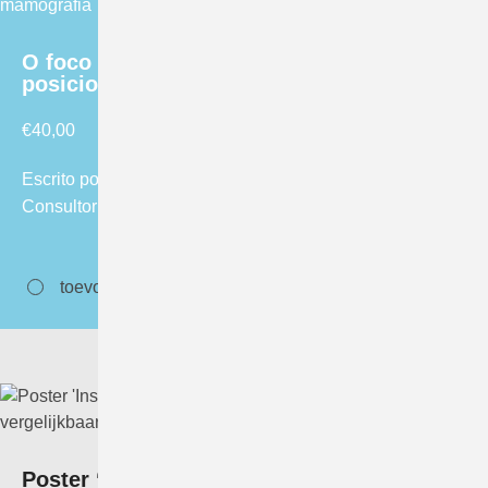
O foco correto; Manual de técnicas de
posicionamento em mamografia
€
40,00
Escrito por Cary van Landsveld-Verhoeven, Radiologista
Consultor Sênior LRCB. ISBN/EAN: 978-90-821079-1-3
toevoegen aan winkelwagen
Poster ‘Insteltechniek mammografie: