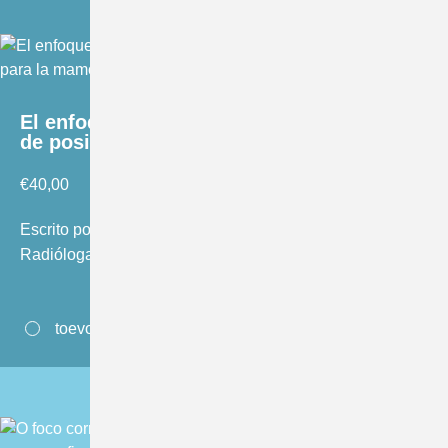
El enfoque correcto; Manual de técnicas
de posicionamiento para la mamografia
€
40,00
Escrito por Cary van Landsveld-Verhoeven, Tecnólogo en
Radióloga Sénior de LRCB.
toevoegen aan winkelwagen