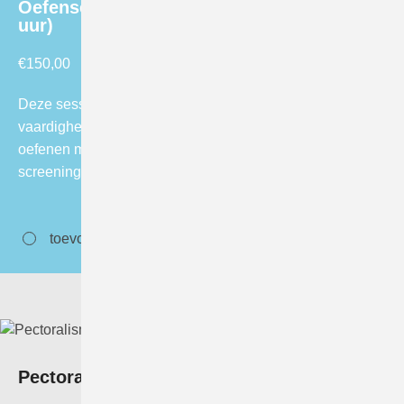
Oefensessie screening voor radiologen (4
uur)
€
150,00
Deze sessie is bedoeld voor radiologen die hun
vaardigheden willen verbeteren door zelfstandig te
oefenen met het beoordelen van
screeningsmammogrammen.…
toevoegen aan winkelwagen
Pectoralismeter