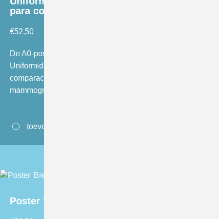
Uniformidada para alcancar padrrão ótimo
para comparacão’
€
52,50
De A0-poster 'Posicionamento em Mamografia:
Uniformidada para alcancar padrrão ótimo para
comparacão' is speciaal samengesteld voor gebruik in de
mammografiekamer. Een…
toevoegen aan winkelwagen
Poster ‘Breast Cancer Screening’