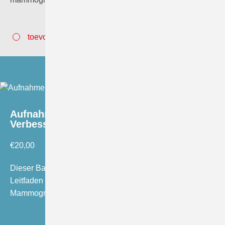
toevoegen aan winkelwagen
Aufnahme Band “Auge für
Verbesserungen”
€
20,00
Dieser Band mit seinen vielen Abbildungen kann als
Leitfaden und Tool für die Beurteilung von
Mammogrammen für alle an der…