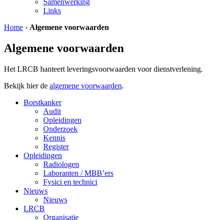
Samenwerking
Links
Home
›
Algemene voorwaarden
Algemene voorwaarden
Het LRCB hanteert leveringsvoorwaarden voor dienstverlening.
Bekijk hier de
algemene voorwaarden
.
Borstkanker
Audit
Opleidingen
Onderzoek
Kennis
Register
Opleidingen
Radiologen
Laboranten / MBB’ers
Fysici en technici
Nieuws
Nieuws
LRCB
Organisatie