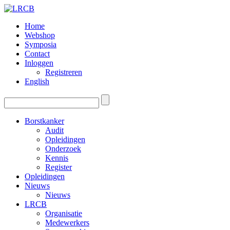
Home
Webshop
Symposia
Contact
Inloggen
Registreren
English
Borstkanker
Audit
Opleidingen
Onderzoek
Kennis
Register
Opleidingen
Nieuws
Nieuws
LRCB
Organisatie
Medewerkers