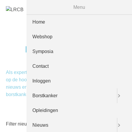
Menu
Home
Webshop
Nieuws
Symposia
Contact
Als expertisecentrum vinden wij het belangrijk dat wij u
op de hoogte houden over nieuwe ontwikkelingen,
Inloggen
nieuws en resultaten van het bevolkingsonderzoek
borstkanker.
Borstkanker
Opleidingen
Filter nieuws op vakgebied
Nieuws