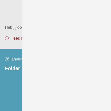
Heb jij oog voor kwaliteit? Dan zijn wij op zoek naar JOU!
lees meer
26 januari 2026
Folder Trainingsoverzicht Mammografie