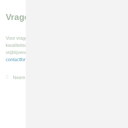
Vragen of meer info?
Voor vragen of meer informatie over audits, visitaties,
kwaliteitscontroles of een advies op maat kunt u
vrijblijvend contact opnemen via het algemeen
contactformulier
.
Neem contact op