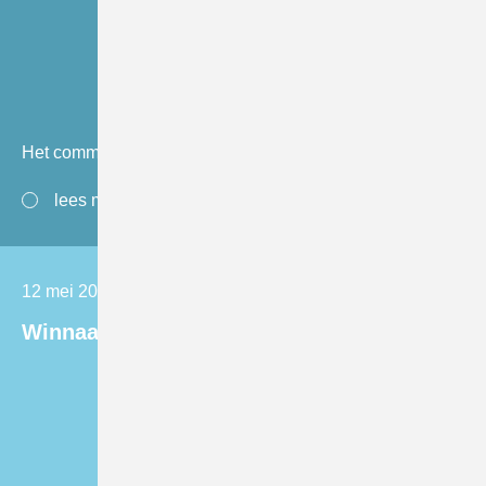
Het communiqué leest u hier.
lees meer
12 mei 2023
Winnaar Jan Hendriks Prijs 2023