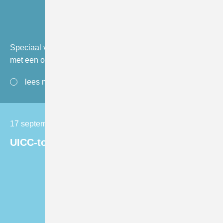
Speciaal voor de ziekenhuizen is er een folder ontwikkeld
met een overzicht van alle trainingen […]
lees meer
17 september 2024
UICC-toekenning