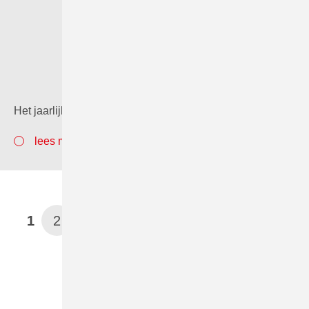
Het jaarlijkse wetenschapsverslag is uit lees het hier.
lees meer
1
2
3
4
5
6
…
26