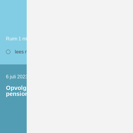
Ruim 1 miljoen voor Europese kankerpreventie
lees meer
6 juli 2023
Opvolging Prof.dr. Ruud Pijnappel na
pensionering