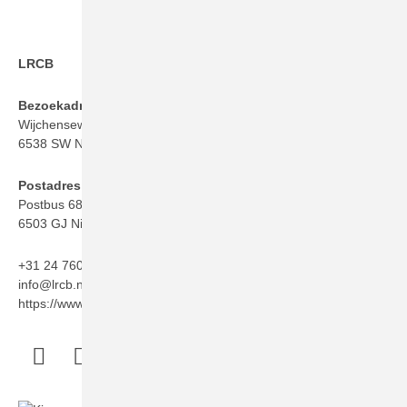
LRCB
Bezoekadres
Wijchenseweg 101
6538 SW Nijmegen
Postadres
Postbus 6873
6503 GJ Nijmegen
+31 24 760 06 50
info@lrcb.nl
https://www.lrcb.nl