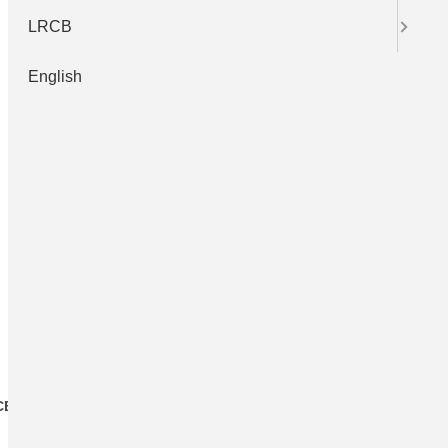
LRCB
English
CB
LRCB