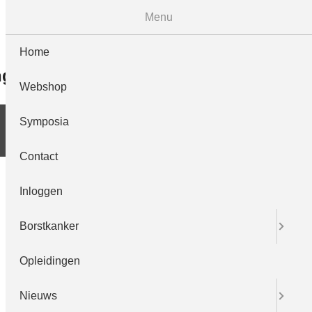
Menu
symposia
contact
inloggen
english
Home
ngen
Nieuws
LRCB
Webshop
Symposia
Contact
Inloggen
Borstkanker
Opleidingen
Nieuws