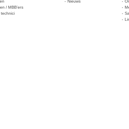
gen
Nieuws
Or
en / MBB’ers
M
 technici
S
Li