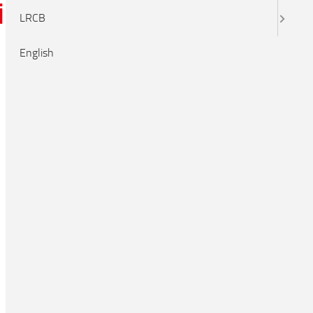
ilyB
LRCB
English