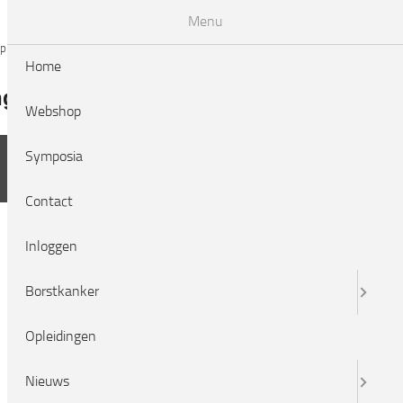
Menu
p
symposia
contact
inloggen
english
Home
ngen
Nieuws
LRCB
Webshop
Symposia
Contact
Inloggen
Borstkanker
Opleidingen
Nieuws