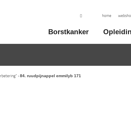
home
websho
Borstkanker
Opleidi
84. ruudpijnappel emmilyb 171
betering”
›