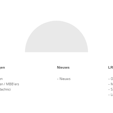
gen
Nieuws
L
en
Nieuws
O
en / MBB’ers
M
 technici
S
L