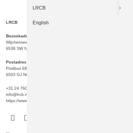
LRCB
LRCB
English
Bezoekadres
Wijchenseweg 101
6538 SW Nijmegen
Postadres
Postbus 6873
6503 GJ Nijmegen
+31 24 760 06 50
info@lrcb.nl
https://www.lrcb.nl