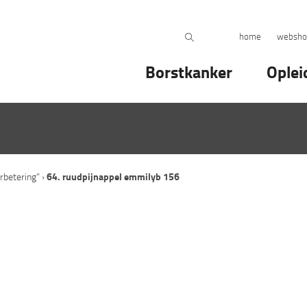
home
websho
Borstkanker
Oplei
betering”
›
64. ruudpijnappel emmilyb 156