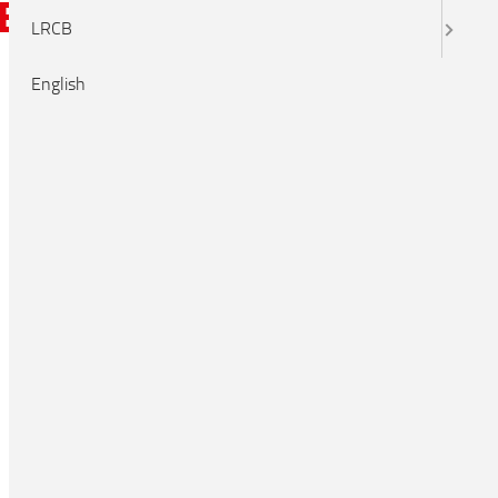
yB
LRCB
English