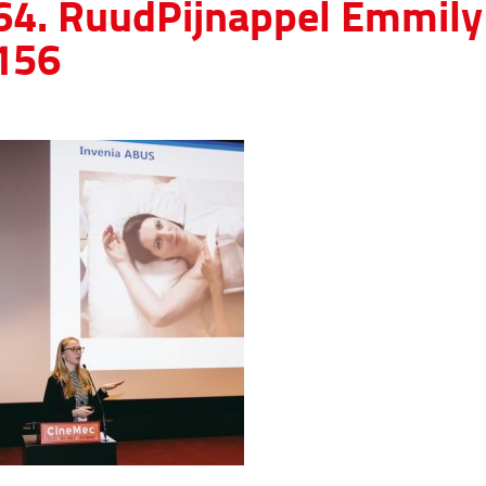
64. RuudPijnappel Emmil
156