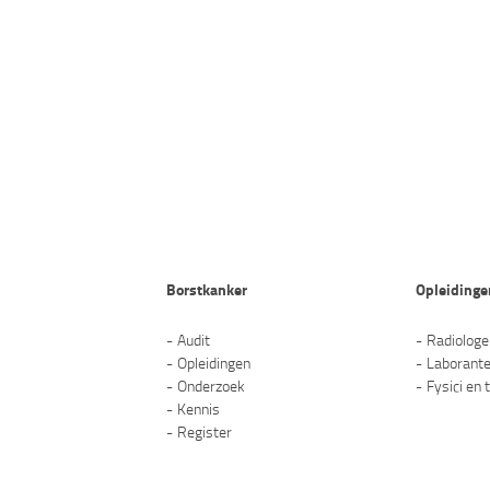
Borstkanker
Opleidinge
Audit
Radiolog
Opleidingen
Laborant
Onderzoek
Fysici en 
Kennis
Register