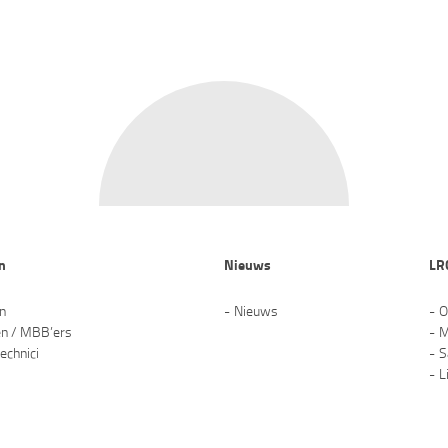
n
Nieuws
LR
en
Nieuws
O
en / MBB’ers
M
technici
S
L