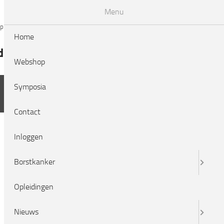
Menu
p
symposia
contact
inloggen
english
Home
dingen
Nieuws
LRCB
Webshop
Symposia
Contact
Inloggen
Borstkanker
Opleidingen
Nieuws