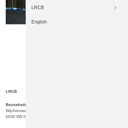
LRCB
English
LRCB
Bezoekadres
Wijchenseweg 101
6538 SW Nijmegen