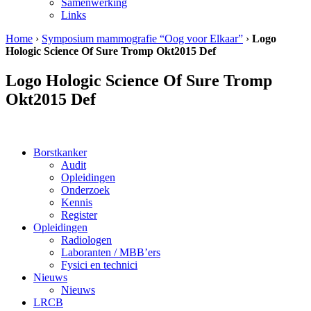
Samenwerking
Links
Home
›
Symposium mammografie “Oog voor Elkaar”
›
Logo
Hologic Science Of Sure Tromp Okt2015 Def
Logo Hologic Science Of Sure Tromp
Okt2015 Def
Borstkanker
Audit
Opleidingen
Onderzoek
Kennis
Register
Opleidingen
Radiologen
Laboranten / MBB’ers
Fysici en technici
Nieuws
Nieuws
LRCB