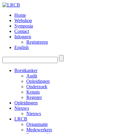
Home
Webshop
Symposia
Contact
Inloggen
Registreren
English
Borstkanker
Audit
Opleidingen
Onderzoek
Kennis
Register
Opleidingen
Nieuws
Nieuws
LRCB
Organisatie
Medewerkers