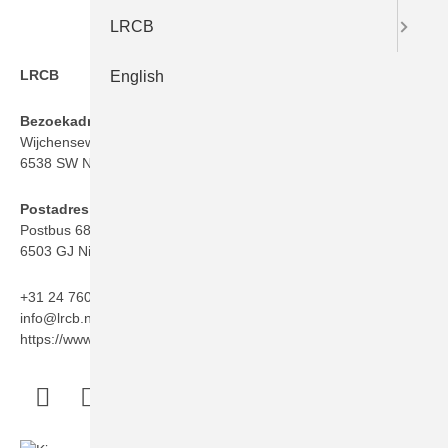
LRCB
LRCB
English
Bezoekadres
Wijchenseweg 101
6538 SW Nijmegen
Postadres
Postbus 6873
6503 GJ Nijmegen
+31 24 760 06 50
info@lrcb.nl
https://www.lrcb.nl