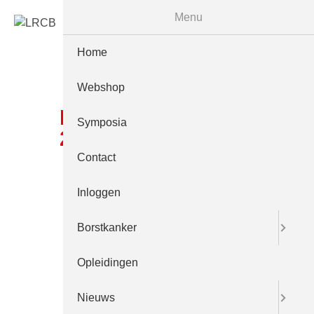
Menu
Home
Webshop
LRCB Symposium
Symposia
26sept 8823
Contact
Inloggen
Borstkanker
Opleidingen
Nieuws