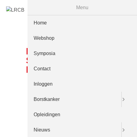
Menu
Home
Webshop
M 20211404 LRCB
Symposia
Symposium Website
Header V04
Contact
Inloggen
Borstkanker
Opleidingen
Nieuws