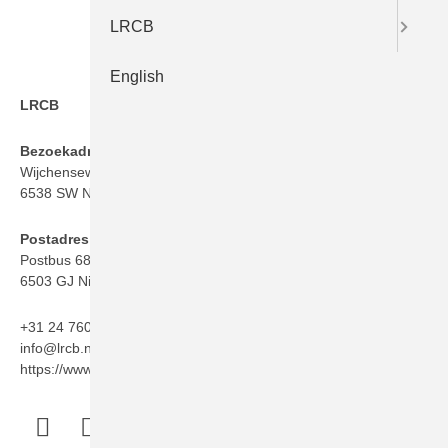
LRCB
English
LRCB
Bezoekadres
Wijchenseweg 101
6538 SW Nijmegen
Postadres
Postbus 6873
6503 GJ Nijmegen
+31 24 760 06 50
info@lrcb.nl
https://www.lrcb.nl