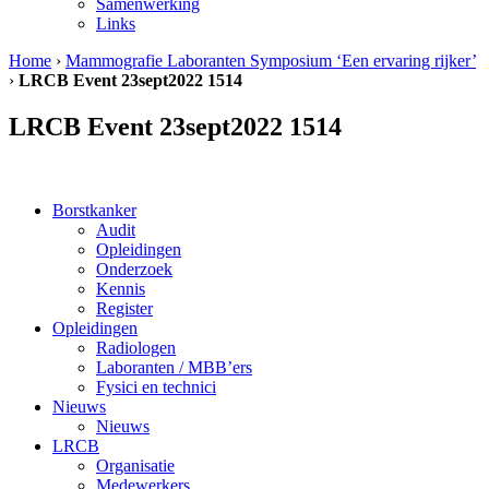
Samenwerking
Links
Home
›
Mammografie Laboranten Symposium ‘Een ervaring rijker’
›
LRCB Event 23sept2022 1514
LRCB Event 23sept2022 1514
Borstkanker
Audit
Opleidingen
Onderzoek
Kennis
Register
Opleidingen
Radiologen
Laboranten / MBB’ers
Fysici en technici
Nieuws
Nieuws
LRCB
Organisatie
Medewerkers