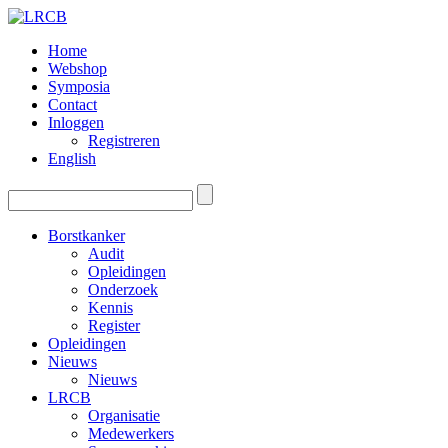
Home
Webshop
Symposia
Contact
Inloggen
Registreren
English
Borstkanker
Audit
Opleidingen
Onderzoek
Kennis
Register
Opleidingen
Nieuws
Nieuws
LRCB
Organisatie
Medewerkers