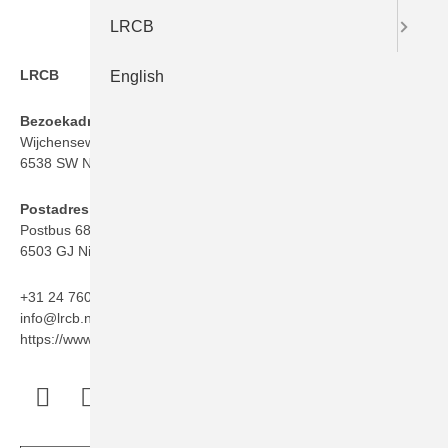
LRCB
LRCB
English
Bezoekadres
Wijchenseweg 101
6538 SW Nijmegen
Postadres
Postbus 6873
6503 GJ Nijmegen
+31 24 760 06 50
info@lrcb.nl
https://www.lrcb.nl