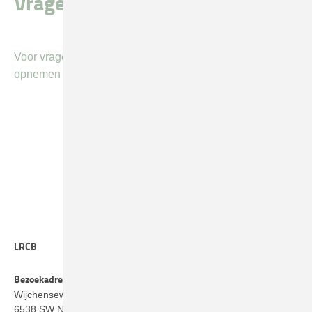
Vragen of meer info?
Voor vragen of meer informatie kunt u vrijblijvend contact
opnemen via het algemeen
contactformulier
.
LRCB
Bezoekadres
Wijchenseweg 101
6538 SW Nijmegen