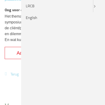
LRCB
Oog voor elkaar
Het thema van dit jaar is ‘Oog voor elkaar’. Tijdens het
English
symposium staat de interactie tussen de professional en
de cliënt/patiënt centraal. Staan we voor dezelfde keuzes
en dilemma’s? Hoe gaan we daar afzonderlijk mee om?
En wat kunnen we van elkaar leren?
Aanmelden
Terug
mail