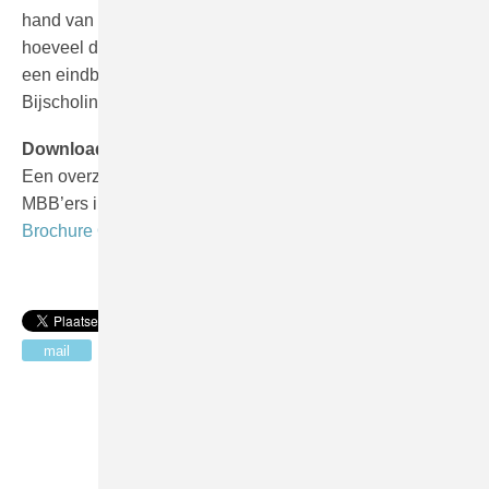
hand van een QuickScan kan vooraf bepaald worden
hoeveel dagen dat zijn. Na afloop van deze training is
een eindbeoordeling optioneel. Zie ook de jaarlijkse
Bijscholing Praktijk Intensief.
Download de folder!
Een overzicht van al onze trainingen voor laboranten en
MBB’ers in de ziekenhuizen vindt u in de
Brochure Opleidingen.
Vraag offerte
aan
mail