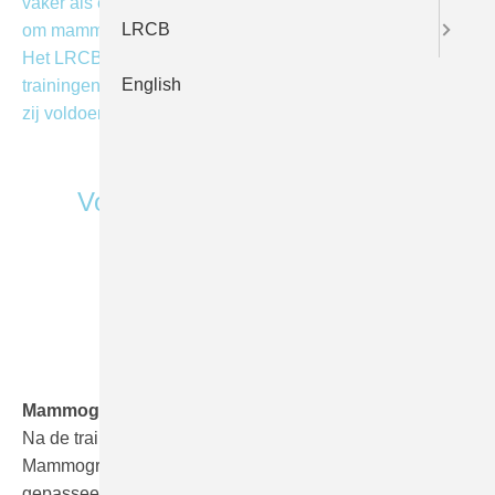
vaker als een specialisme of aandachtsgebied, en vragen
LRCB
om mammografietrainingen voor laboranten en MBB’ers.
Het LRCB biedt voor deze doelgroep verschillende
English
trainingen. Samen vormen die een totaalpakket, waarmee
zij voldoen aan de gestelde bekwaamheidseisen.
Voor wie
Laboranten
mammografie /
MBB’ers in het
ziekenhuis
Mammografie Praktijk Intensief
Na de training Mammografie Module 1 en de training
Mammografie Module 2 zijn alle facetten de revue
gepasseerd om een hoge kwaliteit van mammografie te