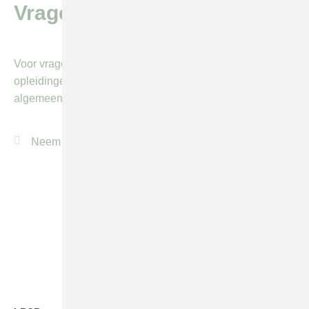
Vragen of meer info?
Voor vragen of meer informatie over één van onze
opleidingen kunt u vrijblijvend contact opnemen via het
algemeen
contactformulier
.
Neem contact op