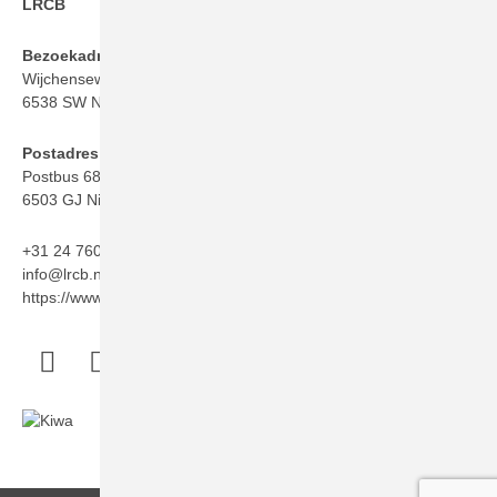
LRCB
Bezoekadres
Wijchenseweg 101
6538 SW Nijmegen
Postadres
Postbus 6873
6503 GJ Nijmegen
+31 24 760 06 50
info@lrcb.nl
https://www.lrcb.nl