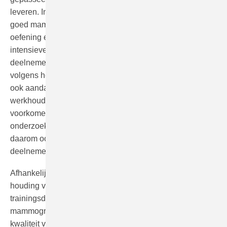
leveren. In de praktijk toepassen en altijd een kwalitatief
goed mammogram maken, vergt echter nog de nodige
oefening en begeleiding. Deze training geeft een
intensieve begeleiding in de werksituatie van de
deelnemer(s), zodat het maken van een mammogram
volgens het stappenplan een tweede natuur wordt. Er is
ook aandacht voor ergonomisch werken. Een juiste
werkhouding zorgt er niet alleen voor dat er klachten
voorkomen worden, maar komt ook de kwaliteit van het
onderzoek ten goede. De begeleiding is intensief en is
daarom ook slechts bedoeld voor maximaal 2
deelnemers per trainingsdag.
Afhankelijk van de ervaring, leervermogen en kritische
houding van de deelnemers, zijn meerdere
trainingsdagen nodig om uiteindelijk zelfstandig een
mammografieonderzoek te verrichten met een optimale
kwaliteit van mammografie volgens de criteria. Aan de