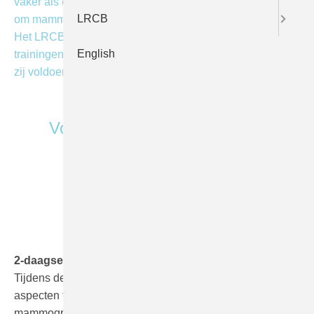
vaker als een specialisme of aandachtsgebied, en vragen
LRCB
om mammografietrainingen voor laboranten en MBB’ers.
Het LRCB biedt voor deze doelgroep verschillende
English
trainingen. Samen vormen die een totaalpakket, waarmee
zij voldoen aan de gestelde bekwaamheidseisen.
Voor wie
Laboranten
mammografie /
MBB’ers in het
ziekenhuis
2-daagse cursus mammografieachtergronden
Tijdens deze tweedaagse cursus worden verschillende
aspecten ter verbetering van de kwaliteit van
mammografie behandeld. Zo worden onderwerpen als