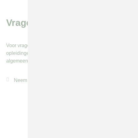
Vragen of meer info?
Voor vragen of meer informatie over één van onze
opleidingen kunt u vrijblijvend contact opnemen via het
algemeen
contactformulier
.
Neem contact op