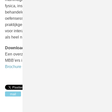
fysica, insteltechniek, ergonomie en interpretatie
behandeld. De presentaties worden afgewisseld met
oefensessies en workshops. Deze dagen zijn
praktijkgericht, er wordt veel geoefend en er is veel ruimte
voor interactie met de docenten. Deze cursus wordt ook
als heel nuttig ervaren als herhalingscursus.
Download de folder!
Een overzicht van al onze trainingen voor laboranten en
MBB’ers in de ziekenhuizen vindt u in de
Brochure Opleidingen.
Vraag offerte
aan
mail