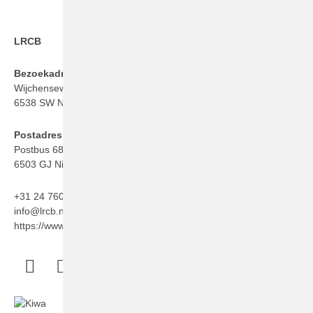
LRCB
Bezoekadres
Wijchenseweg 101
6538 SW Nijmegen
Postadres
Postbus 6873
6503 GJ Nijmegen
+31 24 760 06 50
info@lrcb.nl
https://www.lrcb.nl