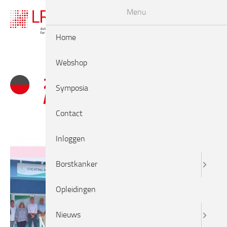
Menu
Home
Webshop
2021 Visitatie Collage
Symposia
Aruba
Contact
Inloggen
Borstkanker
Opleidingen
Nieuws