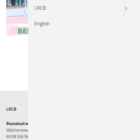
LRCB
English
LRCB
Bezoekadres
Wijchenseweg 101
6538 SW Nijmegen