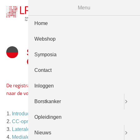
Menu
Home
Webshop
Symposium 2013:
Symposia
Onderzoek in beeld
Contact
Inloggen
De registratie is hier te bekijken. Het is ook mogelijk om
naar de volgende onderwerpen in de registratie te springen:
Borstkanker
Introductie
Opleidingen
CC-opname
Laterale zijde
Nieuws
Mediale zijde