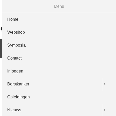
Menu
symposia
contact
inloggen
english
Home
ngen
Nieuws
LRCB
Webshop
Symposia
Contact
Inloggen
Borstkanker
Opleidingen
Nieuws