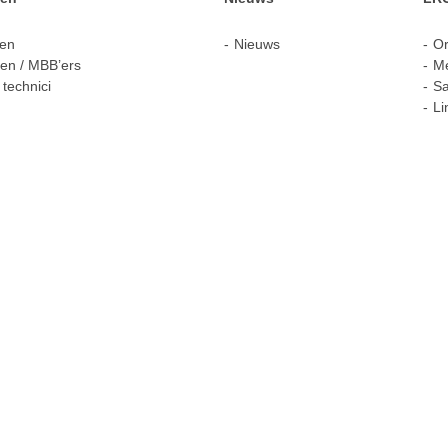
gen
Nieuws
Or
en / MBB’ers
M
 technici
S
Li