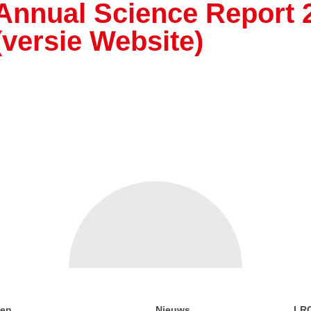
Annual Science Report 
(versie Website)
gen
Nieuws
LR