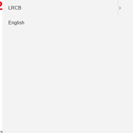
2020
LRCB
English
CB
LRCB